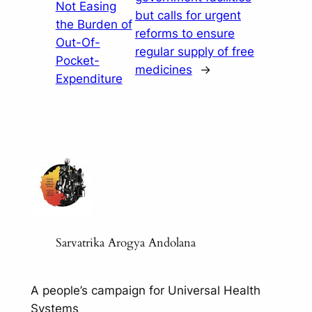
Not Easing
but calls for urgent
the Burden of
reforms to ensure
Out-Of-
regular supply of free
Pocket-
medicines
→
Expenditure
Sarvatrika Arogya Andolana
A people’s campaign for Universal Health
Systems