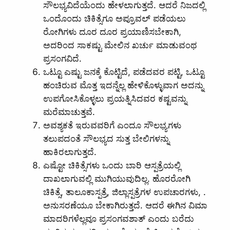
ಸೌಲಭ್ಯವಿದೆಯೆಂದು ಹೇಳಲಾಗುತ್ತದೆ. ಆದರೆ ನಿಜದಲ್ಲಿ
ಒಂದೊಂದು ಚಿಕಿತ್ಸೆಗೂ ಅಪ್ರೂವಲ್‌ ಪಡೆಯಲು
ರೋಗಿಗಳು ದೂರ ದೂರ ಪ್ರಯಾಣಿಸಬೇಕಾಗಿ,
ಅದರಿಂದ ಸಾಕಷ್ಟು ಮೇಲಿನ ಖರ್ಚು ಮಾಡುವಂಥ
ಪ್ರಸಂಗವಿದೆ.
ಒಟ್ಟೂ ಎಷ್ಟು ಜನಕ್ಕೆ ಕೊಟ್ಟಿದೆ, ಪಡೆದವರ ಪಟ್ಟಿ, ಒಟ್ಟೂ
ಹಂಚಿರುವ ಮೊತ್ತ ಇದನ್ನೆಲ್ಲ ಹೇಳಿಕೊಳ್ಳುವಾಗ ಅದನ್ನು
ಉಪಗೋಸಿಕೊಳ್ಳಲು ಪ್ರಯತ್ನಿಸಿದವರ ಕಷ್ಟವನ್ನು
ಮರೆಮಾಚುತ್ತವೆ.
ಅವಶ್ಯಕತೆ ಇರುವವರಿಗೆ ಎಂದೂ ಸೌಲಭ್ಯಗಳು
ತಲುಪದಂತೆ ಸೌಲಭ್ಯದ ಸುತ್ತ ಬೇಲಿಗಳನ್ನು
ಹಾಕಿರಲಾಗುತ್ತದೆ.
ಎಷ್ಟೋ ಚಿಕಿತ್ಸೆಗಳು ಒಂದು ಬಾರಿ ಆಸ್ಪತ್ರೆಯಲ್ಲಿ
ದಾಖಲಾಗುವಲ್ಲಿ ಮುಗಿಯುವುದಿಲ್ಲ. ಹೊರರೋಗಿ
ಚಿಕಿತ್ಸೆ, ತಾಲೂಕಾಸ್ಪತ್ರೆ, ಜಿಲ್ಲಾಸ್ಪತ್ರೆಗಳ ಉಪಚಾರಗಳು, .
ಅನುಸರಣೆಯೂ ಬೇಕಾಗಿರುತ್ತದೆ. ಆದರೆ ಈಗಿನ ವಿಮಾ
ಮಾದರಿಗಳೆಲ್ಲವೂ ಪ್ರಸಂಗವಶಾತ್‌ ಎಂದು ಬರೆದು