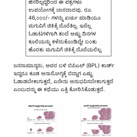
ಹೆಸರಿಲ್ಲದ್ದರಿಂದ ಈ ಪತ್ರಗಳೂ
ಉಪಯೋಗಕ್ಕೆ ಬಾರದಾದವು. ರೂ.
46,೦೦೦/- ಗಳನ್ನು ಖರ್ಚು ಮಾಡಿಯೂ
ಮಗುವಿಗೆ ಚಿಕಿತ್ಸೆ ದೊರೆತಿಲ್ಲ. ಇವೆಲ್ಲ
ಓಡಾಟಗಳಿಗಾಗಿ ತಂದೆ ಅಷ್ಟು ದಿನಗಳ
ಕೂಲಿಯನ್ನು ಕಳೆದುಕೊಂಡಿದ್ದೇ ಬಂತು
ಹೊರತು ಮಗುವಿಗೆ ಚಿಕಿತ್ಸೆ ದೊರೆಯಲಿಲ್ಲ.
ಜನಸಾಮಾನ್ಯರು, ಅವರ ಬಳಿ ಬಿಪಿಎಲ್‌ (BPL) ಕಾರ್ಡ್‌
ಇದ್ದರೂ ಕೂಡ ಅನಾರೋಗ್ಯಕ್ಕೆ ಬಿದ್ದಾಗ ಎಷ್ಟು
ಓಡಾಡಬೇಕಾಗುತ್ತದೆ, ಏನೇನು ಅನುಭವಿಸಬೇಕಾಗುತ್ತದೆ
ಎಂಬುದನ್ನು ಈ ಕಥೆಯು ಎತ್ತಿ ತೋರಿಸಿಕೊಡುತ್ತದೆ.