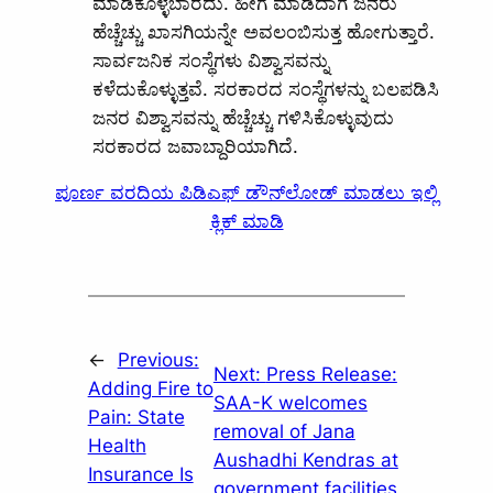
ಮಾಡಿಕೊಳ್ಳಬಾರದು. ಹೀಗೆ ಮಾಡಿದಾಗ ಜನರು
ಹೆಚ್ಚೆಚ್ಚು ಖಾಸಗಿಯನ್ನೇ ಅವಲಂಬಿಸುತ್ತ ಹೋಗುತ್ತಾರೆ.
ಸಾರ್ವಜನಿಕ ಸಂಸ್ಥೆಗಳು ವಿಶ್ವಾಸವನ್ನು
ಕಳೆದುಕೊಳ್ಳುತ್ತವೆ. ಸರಕಾರದ ಸಂಸ್ಥೆಗಳನ್ನು ಬಲಪಡಿಸಿ
ಜನರ ವಿಶ್ವಾಸವನ್ನು ಹೆಚ್ಚೆಚ್ಚು ಗಳಿಸಿಕೊಳ್ಳುವುದು
ಸರಕಾರದ ಜವಾಬ್ದಾರಿಯಾಗಿದೆ.
ಪೂರ್ಣ ವರದಿಯ ಪಿಡಿಎಫ್ ಡೌನ್‌ಲೋಡ್ ಮಾಡಲು ಇಲ್ಲಿ
ಕ್ಲಿಕ್ ಮಾಡಿ
←
Previous:
Next:
Press Release:
Adding Fire to
SAA-K welcomes
Pain: State
removal of Jana
Health
Aushadhi Kendras at
Insurance Is
government facilities