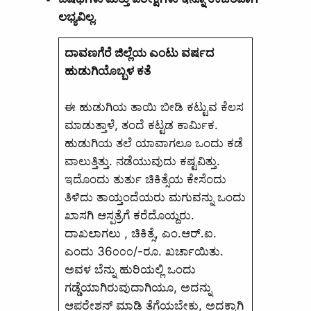
ಲಭ್ಯವಿಲ್ಲ
.
ದಾವಣಗೆರೆ ಜಿಲ್ಲೆಯ ಎಂಟು ವರ್ಷದ
ಹುಡುಗಿಯೊಬ್ಬಳ ಕತೆ
ಈ ಹುಡುಗಿಯ ತಾಯಿ ಬೀಡಿ ಕಟ್ಟುವ ಕೆಲಸ
ಮಾಡುತ್ತಾಳೆ, ತಂದೆ ಕಟ್ಟಡ ಕಾರ್ಮಿಕ.
ಹುಡುಗಿಯ ತಲೆ ಯಾವಾಗಲೂ ಒಂದು ಕಡೆ
ವಾಲುತ್ತಿತ್ತು. ನಡೆಯುವುದು ಕಷ್ಟವಿತ್ತು.
ಇದೊಂದು ತುರ್ತು ಚಿಕಿತ್ಸೆಯ ಕೇಸೆಂದು
ತಿಳಿದು ತಾಯ್ತಂದೆಯರು ಮಗುವನ್ನು ಒಂದು
ಖಾಸಗಿ ಆಸ್ಪತ್ರೆಗೆ ಕರೆದೊಯ್ದರು.
ದಾಖಲಾಗಲು , ಚಿಕಿತ್ಸೆ, ಎಂ.ಆರ್.ಐ.
ಎಂದು 36೦೦೦/-ರೂ. ಖರ್ಚಾಯಿತು.
ಅವಳ ಬೆನ್ನು ಹುರಿಯಲ್ಲಿ ಒಂದು
ಗಡ್ಡೆಯಾಗಿರುವುದಾಗಿಯೂ, ಅದನ್ನು
ಆಪರೇಶನ್‌ ಮಾಡಿ ತೆಗೆಯಬೇಕು, ಅದಕ್ಕಾಗಿ