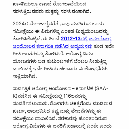
ಖಾಸಗಿಯಲ್ಲೂ ಕಾಣದೆ ರೋಗಬಾಧೆಯಿಂದ
ನರಳುತ್ತಿರುವವರು ಮತ್ತಷ್ಟು ನರಳುವಂತಾಗಿದೆ
.
2024ರ ಮೇ
–
ಜುಲೈವರೆಗೆ ನಾವು ಮಾಡಿರುವ ಒಂದು
ಸಮೀಕ್ಷೆಯು ಈ ವಿಮೆಗಳೆಲ್ಲ ಎಂತಹ ಮಿಥ್ಯೆಯೆಂಬುದನ್ನು
ತೋರಿಸಿಕೊಟ್ಟಿದೆ
.
ಈ ಹಿಂದೆ
2012-13
ರಲ್ಲಿ ಜನಆರೋಗ್ಯ
ಆಂದೋಲನ ಕರ್ನಾಟಕ ನಡೆಸಿದ ಅಧ್ಯಯನವು
ಕೂಡ ಇದೇ
ರೀತಿ ಅಂಶಗಳನ್ನು ತೋರಿಸಿದೆ
.
ಆರೋಗ್ಯ ವಿಮಾ
ಯೋಜನೆಗಳು ಬಡ ಕುಟುಂಬಗಳಿಗೆ ಬೆಂಬಲ ನೀಡುತ್ತಿಲ್ಲ
ಎಂಬುದಕ್ಕೆ ಇದೇ ರೀತಿಯ ಹಲವಾರು ಸಂಶೋಧನೆಗಳು
ಸಾಕ್ಷಿಯಾಗಿವೆ
.
ಸಾರ್ವತ್ರಿಕ ಆರೋಗ್ಯ ಆಂದೋಲನ
–
ಕರ್ನಾಟಕ (SAA-
K)ನಡೆಸಿದ ಈ ಸಮೀಕ್ಷೆಯಲ್ಲಿ 116ಜನರನ್ನು
ಸಂದರ್ಶಿಸಲಾಯಿತು
.
ರೋಗಿಗಳು ಚಿಕಿತ್ಸೆಗೆಂದು ಮಾಡಿರುವ
ಖರ್ಚು
,
ಅನುಭವಿಸಿದ ಕಷ್ಟ ಮತ್ತು ವೇದನೆಗಳನ್ನು ಈ
ಸಮೀಕ್ಷೆಯು ದಾಖಲಿಸಿದೆ
.
ಸರಕಾರವು ಹೊರತಂದಿರುವ
ಆರೋಗ್ಯ ವಿಮೆಗಳು ಈ ಜನರಿಗೆ ಸಹಾಯಕ್ಕೆ ಬಂತೇ ಎಂದು