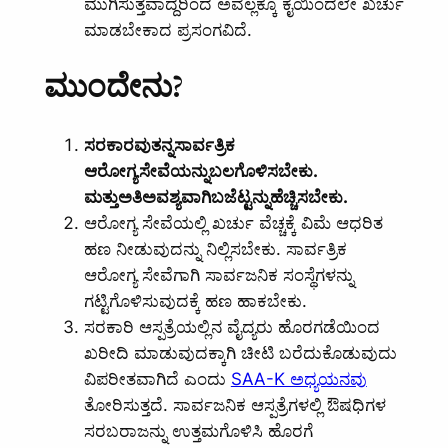
ಮುಗಿಸುತ್ತವಾದ್ದರಿಂದ ಅವೆಲ್ಲಕ್ಕೂ ಕೈಯಿಂದಲೇ ಖರ್ಚು
ಮಾಡಬೇಕಾದ ಪ್ರಸಂಗವಿದೆ.
ಮುಂದೇನು?
ಸರಕಾರವು
ತನ್ನ
ಸಾರ್ವತ್ರಿಕ
ಆರೋಗ್ಯ
ಸೇವೆಯನ್ನು
ಬಲಗೊಳಿಸಬೇಕು
.
ಮತ್ತು
ಅತಿ
ಅವಶ್ಯವಾಗಿ
ಬಜೆಟ್ಟನ್ನು
ಹೆಚ್ಚಿಸಬೇಕು
.
ಆರೋಗ್ಯ ಸೇವೆಯಲ್ಲಿ ಖರ್ಚು ವೆಚ್ಚಕ್ಕೆ ವಿಮೆ ಆಧರಿತ
ಹಣ ನೀಡುವುದನ್ನು ನಿಲ್ಲಿಸಬೇಕು. ಸಾರ್ವತ್ರಿಕ
ಆರೋಗ್ಯ ಸೇವೆಗಾಗಿ ಸಾರ್ವಜನಿಕ ಸಂಸ್ಥೆಗಳನ್ನು
ಗಟ್ಟಿಗೊಳಿಸುವುದಕ್ಕೆ ಹಣ ಹಾಕಬೇಕು.
ಸರಕಾರಿ ಆಸ್ಪತ್ರೆಯಲ್ಲಿನ ವೈದ್ಯರು ಹೊರಗಡೆಯಿಂದ
ಖರೀದಿ ಮಾಡುವುದಕ್ಕಾಗಿ ಚೀಟಿ ಬರೆದುಕೊಡುವುದು
ವಿಪರೀತವಾಗಿದೆ ಎಂದು
SAA-K ಅಧ್ಯಯನವು
ತೋರಿಸುತ್ತದೆ. ಸಾರ್ವಜನಿಕ ಆಸ್ಪತ್ರೆಗಳಲ್ಲಿ ಔಷಧಿಗಳ
ಸರಬರಾಜನ್ನು ಉತ್ತಮಗೊಳಿಸಿ ಹೊರಗೆ