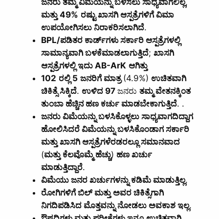
ಜನರು ತಮ್ಮ ವಿಮೆಯನ್ನು ಬಳಸಲು ಸಾಧ್ಯವಾಗಲಿಲ್ಲ
,
ಮತ್ತು
49%
ರಷ್ಟು ಖಾಸಗಿ ಆಸ್ಪತ್ರೆಗಳಿಗೆ ವಿಮಾ
ಉಪಯೋಗಿಸಲು ನಿರಾಕರಿಸಲಾಗಿದೆ
.
BPL/
ಪಡಿತರ ಕಾರ್ಡ್‌ಗಳು ಸರ್ಕಾರಿ ಆಸ್ಪತ್ರೆಗಳಲ್ಲಿ
ಸಾಮಾನ್ಯವಾಗಿ ಬಳಕೆಮಾಡಲಾಗುತ್ತಿದೆ
;
ಖಾಸಗಿ
ಆಸ್ಪತ್ರೆಗಳಲ್ಲಿ ಇದು
AB-ArK
ಆಗಿತ್ತು
102
ರಲ್ಲಿ
5
ಜನರಿಗೆ ಮಾತ್ರ
(4.9%)
ಉಚಿತವಾಗಿ
ಚಿಕಿತ್ಸೆ ಸಿಕ್ಕಿದೆ
.
ಉಳಿದ
97
ಜನರು
ತಮ್ಮ ವೇತನಕ್ಕಿಂತ
ತುಂಬಾ ಹೆಚ್ಚಿನ ಹಣ ಕರ್ಚು ಮಾಡಬೇಕಾಗುತ್ತಿದೆ
. .
ಜನರು ವಿಮೆಯನ್ನು ಬಳಸಿಕೊಳ್ಳಲು ಸಾಧ್ಯವಾಗದಿದ್ದಾಗ
ಹೋಲಿಸಿದರೆ ವಿಮೆಯನ್ನು ಬಳಸಿಕೊಂಡಾಗ ಸರ್ಕಾರಿ
ಮತ್ತು ಖಾಸಗಿ ಆಸ್ಪತ್ರೆಗಳೆರಡರಲ್ಲೂ ಸಮಾನವಾದ
(
ಮತ್ತು ಕೆಲವೊಮ್ಮೆ ಹೆಚ್ಚು
)
ಹಣ ಖರ್ಚು
ಮಾಡುತ್ತಿದ್ದಾರೆ
.
ವಿಮೆಯು ಜನರ ಖರ್ಚುಗಳನ್ನು ಕಡಿಮೆ ಮಾಡುತ್ತಿಲ್ಲ
.
ರೋಗಿಗಳಿಗೆ ಬಿಲ್ ಮತ್ತು ಅವರ ಚಿಕಿತ್ಸೆಗಾಗಿ
ನಿಗದಿಪಡಿಸಿದ ಮೊತ್ತವನ್ನು ನೋಡಲು ಅವಕಾಶ ಇಲ್ಲ
.
ಔಷಧಿಗಳು ಮತ್ತು ಪರೀಕ್ಷೆಗಳು ಇನ್ನೂ ಉಚಿತವಾಗಿ