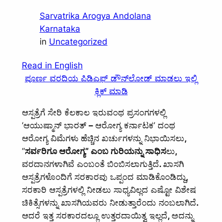
Sarvatrika Arogya Andolana
Karnataka
in
Uncategorized
Read in English
ಪೂರ್ಣ ವರದಿಯ ಪಿಡಿಎಫ್ ಡೌನ್‌ಲೋಡ್ ಮಾಡಲು ಇಲ್ಲಿ
ಕ್ಲಿಕ್ ಮಾಡಿ
ಆಸ್ಪತ್ರೆಗೆ ಸೇರಿ ಕೆಲಕಾಲ ಇರುವಂಥ ಪ್ರಸಂಗಗಳಲ್ಲಿ
‘ಆಯುಷ್ಮಾನ್‌ ಭಾರತ್‌
–
ಆರೋಗ್ಯ ಕರ್ನಾಟಕ’ ದಂಥ
ಆರೋಗ್ಯ ವಿಮೆಗಳು ಹೆಚ್ಚಿನ ಖರ್ಚುಗಳನ್ನು ನಿಭಾಯಿಸಲು
,
“
ಸರ್ವರಿಗೂ ಆರೋಗ್ಯ” ಎಂಬ ಗುರಿಯನ್ನು ಸಾಧಿಸ
ಲು
,
ವರದಾನಗಳಾಗಿವೆ ಎಂಬಂತೆ ಬಿಂಬಿಸಲಾಗುತ್ತಿದೆ
.
ಖಾಸಗಿ
ಆಸ್ಪತ್ರೆಗಳೊಂದಿಗೆ ಸರಕಾರವು ಒಪ್ಪಂದ ಮಾಡಿಕೊಂಡಿದ್ದು
,
ಸರಕಾರಿ ಆಸ್ಪತ್ರೆಗಳಲ್ಲಿ ನೀಡಲು ಸಾಧ್ಯವಿಲ್ಲದ ಎಷ್ಟೋ ವಿಶೇಷ
ಚಿಕಿತ್ಸೆಗಳನ್ನು ಖಾಸಗಿಯವರು ನೀಡುತ್ತಾರೆಂದು ನಂಬಲಾಗಿದೆ
.
ಆದರೆ ಇತ್ತ ಸರಕಾರದಲ್ಲೂ ಉತ್ತರದಾಯಿತ್ವ ಇಲ್ಲದೆ
,
ಅದನ್ನು