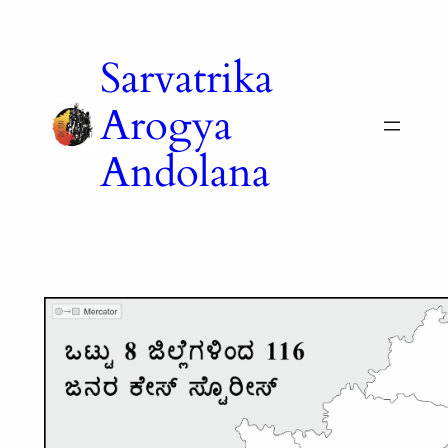
Skip
to
Sarvatrika
content
Arogya
Andolana