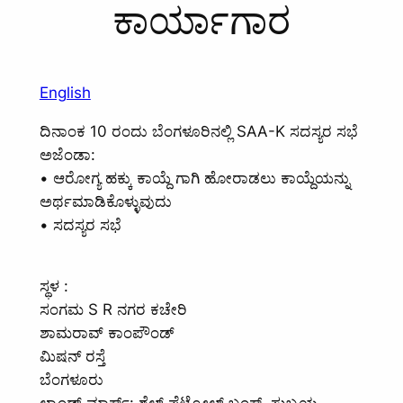
ಕಾರ್ಯಾಗಾರ
English
ದಿನಾಂಕ 10 ರಂದು ಬೆಂಗಳೂರಿನಲ್ಲಿ SAA-K ಸದಸ್ಯರ ಸಭೆ
ಅಜೆಂಡಾ:
• ಆರೋಗ್ಯ ಹಕ್ಕು ಕಾಯ್ದೆ ಗಾಗಿ ಹೋರಾಡಲು ಕಾಯ್ದೆಯನ್ನು
ಅರ್ಥಮಾಡಿಕೊಳ್ಳುವುದು
• ಸದಸ್ಯರ ಸಭೆ
ಸ್ಥಳ :
ಸಂಗಮ S R ನಗರ ಕಚೇರಿ
ಶಾಮರಾವ್ ಕಾಂಪೌಂಡ್
ಮಿಷನ್ ರಸ್ತೆ
ಬೆಂಗಳೂರು