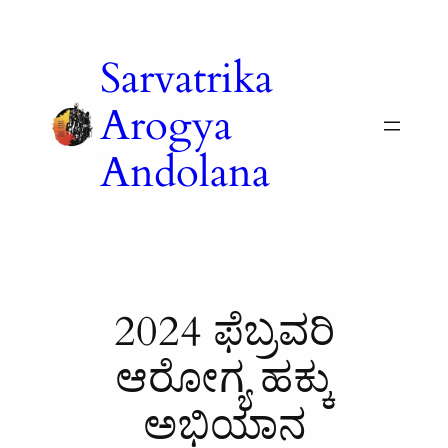
Skip
to
Sarvatrika
content
Arogya
Andolana
2024 ಫೆಬ್ರವರಿ
ಆರೋಗ್ಯ ಹಕ್ಕು
ಅಭಿಯಾನ